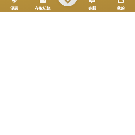
加入Line好友