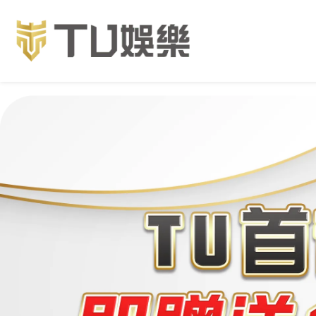
首頁
台灣
線上
百家
百家
KU
娛樂