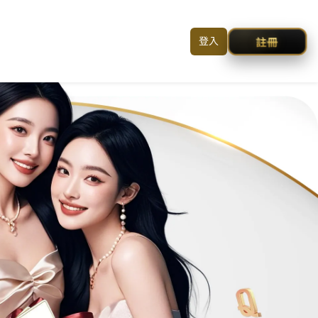
鴛鴦打法
百家樂385公式
七囍打法
百家樂基本教學
路操作九
百家樂3寶
百家樂公式ptt
重要性
百家樂EA算牌
選房
百家樂DG價值算牌