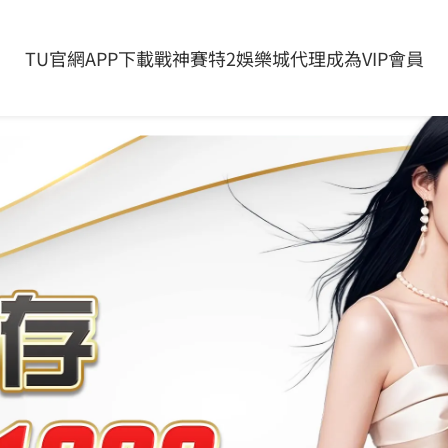
KU百家樂
KU百家樂真人直播
百家樂救紅
百家樂
真人百家樂
KU真人視訊
百家樂破解
百家樂鴛鴦
真人百家樂作弊
KU真人試玩
百家樂玩法
百家樂珠盤
宮格
樂APP
線上百家樂推薦
百家樂救紅實戰
百家樂配注
樂神秘彩金
線上真人賭場
DG百家樂救紅
百家樂新手
百家樂作弊
DG真人試玩
DG百家樂作弊
百家樂獲利
城
百家樂
娛樂城
娛樂城
百家樂
香港六合彩