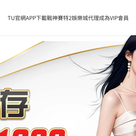
KU百家樂
KU百家樂真人直播
百家樂救紅
百家樂
真人百家樂
KU真人視訊
百家樂破解
百家樂鴛鴦
真人百家樂作弊
KU真人試玩
百家樂玩法
百家樂珠盤
宮格
樂APP
線上百家樂推薦
百家樂救紅實戰
百家樂配注
樂神秘彩金
線上真人賭場
DG百家樂救紅
百家樂新手
百家樂作弊
DG真人試玩
DG百家樂作弊
百家樂獲利
城
百家樂
娛樂城
娛樂城
百家樂
香港六合彩