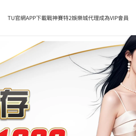
KU百家樂
KU百家樂真人直播
百家樂救紅
百家樂
真人百家樂
KU真人視訊
百家樂破解
百家樂鴛鴦
真人百家樂作弊
KU真人試玩
百家樂玩法
百家樂珠盤
宮格
樂APP
線上百家樂推薦
百家樂救紅實戰
百家樂配注
樂神秘彩金
線上真人賭場
DG百家樂救紅
百家樂新手
百家樂作弊
DG真人試玩
DG百家樂作弊
百家樂獲利
城
百家樂
娛樂城
娛樂城
百家樂
香港六合彩