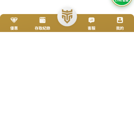
加入Line好友