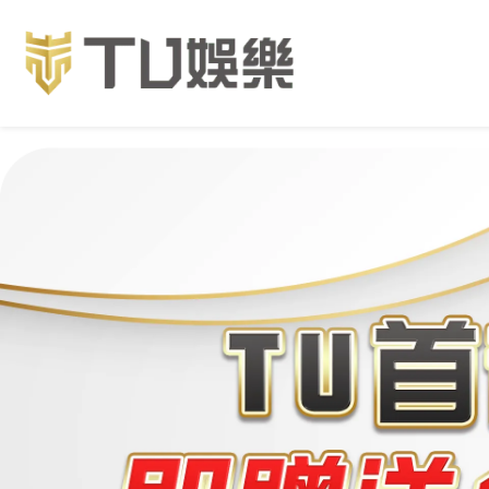
首頁
台灣
線上
百家
百家
KU
娛樂